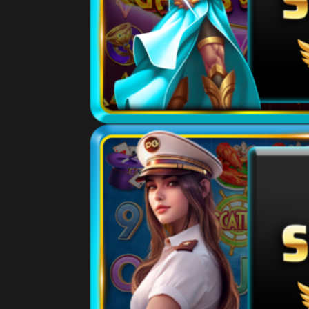
32
Kepala Des
Ceret - Se
33
Penipu - K
Aswatam
34
Ibu Suri -
Kunti
35
Budha - Ka
Bagaspati
36
Wanita Sih
- Pintu - 
37
Dewa Maut
- Rokok - 