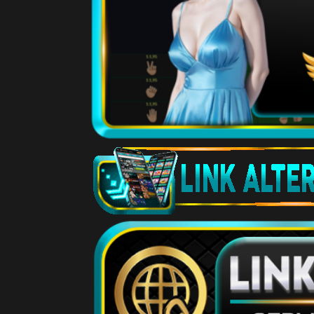
163
Bertengka
164
Bertunan
165
Betulkan 
166
Biku Sung
167
Bir
168
Biscuit
169
Bocah Ra
170
Bola
171
Setan - B
Tangan - 
172
Orang Mat
Sawi - Kaki