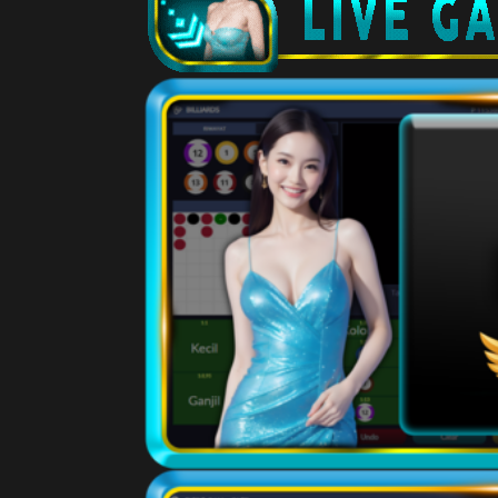
91
Ballpen
92
Balsem
93
Timbanga
94
Timba
95
Ban Gemb
96
Timang A
97
Bangku
98
Timah
99
Bantal
100
Tikus Mak
101
Batu Gugu
102
Tidur