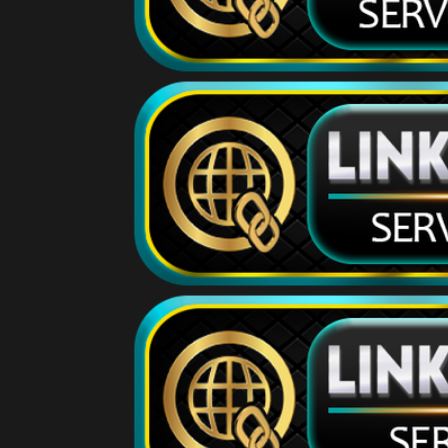
173
Dewi Bulan
Dewi Sri
174
Maling Kec
Pasar - Ta
175
Jendral,Je
(Pepaya) -
176
Kelenteng 
Sang Pamu
177
Menteri Se
Kipas - Se
178
Potong Bab
Spet (Sunt