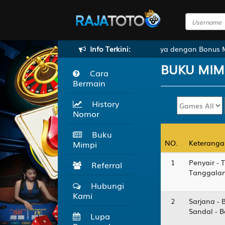
sino Online Terpercaya dengan Bonus Menarik, Transaksi Cepat, 
Info Terkini:
BUKU
MIM
Cara
Bermain
History
Nomor
Buku
NO.
NO.
Keteranga
Keteranga
Mimpi
1
Penyair - 
Referral
Tanggalan
Hubungi
Kami
2
Sarjana - 
Sandal - 
Lupa